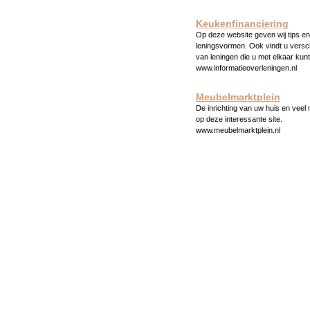
Keukenfinanciering
Op deze website geven wij tips en 
leningsvormen. Ook vindt u versc
van leningen die u met elkaar kunt
www.informatieoverleningen.nl
Meubelmarktplein
De inrichting van uw huis en veel
op deze interessante site.
www.meubelmarktplein.nl