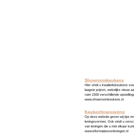
Showroomkeukens
Hier vindt u kwaliteitskeukens voo
laagste prijzen, wekelijks nieuw a
ruim 1500 verschillende opstelling
www.showroomkeukens.nl
Keukenfinanciering
Op deze website geven wij tips en 
leningsvormen. Ook vindt u versc
van leningen die u met elkaar kunt
www.informatieoverleningen.nl