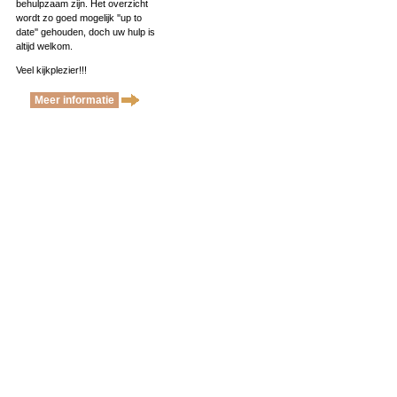
behulpzaam zijn. Het overzicht
wordt zo goed mogelijk ''up to
date'' gehouden, doch uw hulp is
altijd welkom.
Veel kijkplezier!!!
Meer informatie