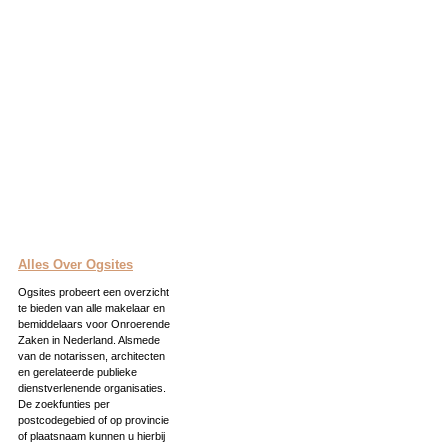
Alles Over Ogsites
Ogsites probeert een overzicht
te bieden van alle makelaar en
bemiddelaars voor Onroerende
Zaken in Nederland. Alsmede
van de notarissen, architecten
en gerelateerde publieke
dienstverlenende organisaties.
De zoekfunties per
postcodegebied of op provincie
of plaatsnaam kunnen u hierbij