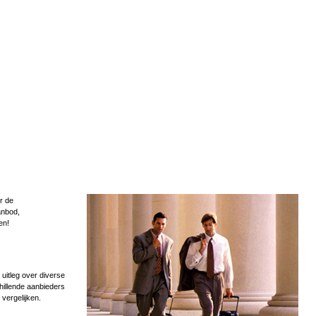
r de
anbod,
en!
uitleg over diverse
hillende aanbieders
 vergelijken.