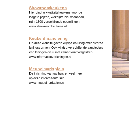
Showroomkeukens
Hier vindt u kwaliteitskeukens voor de
laagste prijzen, wekelijks nieuw aanbod,
ruim 1500 verschillende opstellingen!
www.showroomkeukens.nl
Keukenfinanciering
Op deze website geven wij tips en uitleg over diverse
leningsvormen. Ook vindt u verschillende aanbieders
van leningen die u met elkaar kunt vergelijken.
www.informatieoverleningen.nl
Meubelmarktplein
De inrichting van uw huis en veel meer
op deze interessante site.
www.meubelmarktplein.nl