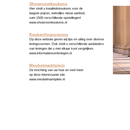
Showroomkeukens
Hier vindt u kwaliteitskeukens voor de
laagste prijzen, wekelijks nieuw aanbod,
ruim 1500 verschillende opstellingen!
www.showroomkeukens.nl
Keukenfinanciering
Op deze website geven wij tips en uitleg over diverse
leningsvormen. Ook vindt u verschillende aanbieders
van leningen die u met elkaar kunt vergelijken.
www.informatieoverleningen.nl
Meubelmarktplein
De inrichting van uw huis en veel meer
op deze interessante site.
www.meubelmarktplein.nl