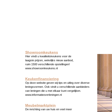
Showroomkeukens
Hier vindt u kwaliteitskeukens voor de
laagste prijzen, wekelijks nieuw aanbod,
ruim 1500 verschillende opstellingen!
www.showroomkeukens.nl
Keukenfinanciering
Op deze website geven wij tips en uitleg over diverse
leningsvormen. Ook vindt u verschillende aanbieders
van leningen die u met elkaar kunt vergelijken.
www.informatieoverleningen.nl
Meubelmarktplein
De inrichting van uw huis en veel meer