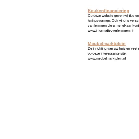
Keukenfinanciering
Op deze website geven wij tips en 
leningsvormen. Ook vindt u versc
van leningen die u met elkaar kunt
www.informatieoverleningen.nl
Meubelmarktplein
De inrichting van uw huis en veel
op deze interessante site.
www.meubelmarktplein.nl