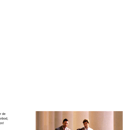
r de
anbod,
en!