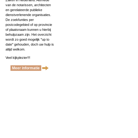
Zaken in Nederland. Alsmede
van de notarissen, architecten
en gerelateerde publieke
dienstverlenende organisaties.
De zoekfunties per
postcodegebied of op provincie
of plaatsnaam kunnen u hierbij
behulpzaam zijn. Het overzicht
wordt zo goed mogelijk ''up to
date'' gehouden, doch uw hulp is
altijd welkom.
Veel kijkplezier!!!
Meer informatie