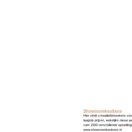
Showroomkeukens
Hier vindt u kwaliteitskeukens voo
laagste prijzen, wekelijks nieuw a
ruim 1500 verschillende opstelling
www.showroomkeukens.nl