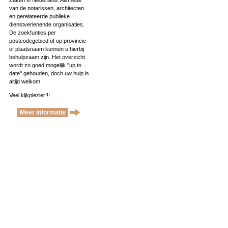
Zaken in Nederland. Alsmede
van de notarissen, architecten
en gerelateerde publieke
dienstverlenende organisaties.
De zoekfunties per
postcodegebied of op provincie
of plaatsnaam kunnen u hierbij
behulpzaam zijn. Het overzicht
wordt zo goed mogelijk ''up to
date'' gehouden, doch uw hulp is
altijd welkom.
Veel kijkplezier!!!
Meer informatie