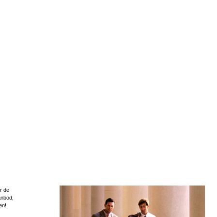
r de
anbod,
en!