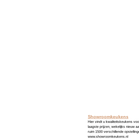
Showroomkeukens
Hier vindt u kwaliteitskeukens voo
laagste prijzen, wekelijks nieuw a
ruim 1500 verschillende opstelling
www.showroomkeukens.nl