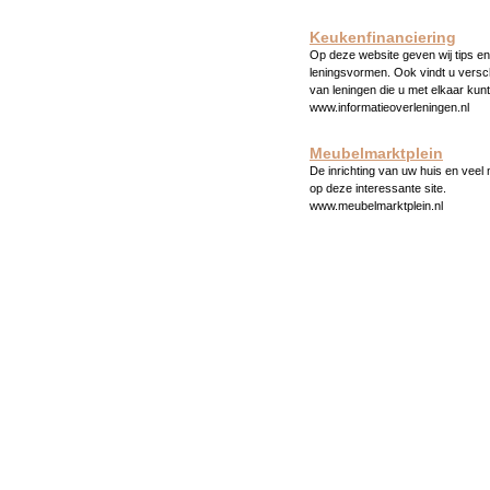
Keukenfinanciering
Op deze website geven wij tips en 
leningsvormen. Ook vindt u versc
van leningen die u met elkaar kunt
www.informatieoverleningen.nl
Meubelmarktplein
De inrichting van uw huis en veel
op deze interessante site.
www.meubelmarktplein.nl