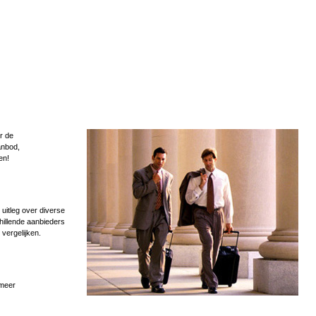
r de
anbod,
en!
uitleg over diverse
hillende aanbieders
 vergelijken.
 meer