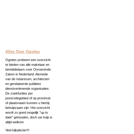
Alles Over Ogsites
Ogsites probeert een overzicht
te bieden van alle makelaar en
bemiddelaars voor Onroerende
Zaken in Nederland. Alsmede
van de notarissen, architecten
en gerelateerde publieke
dienstverlenende organisaties.
De zoekfunties per
postcodegebied of op provincie
of plaatsnaam kunnen u hierbij
behulpzaam zijn. Het overzicht
wordt zo goed mogelijk ''up to
date'' gehouden, doch uw hulp is
altijd welkom.
Veel kijkplezier!!!