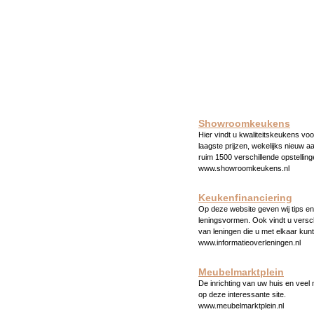
Showroomkeukens
Hier vindt u kwaliteitskeukens voo
laagste prijzen, wekelijks nieuw a
ruim 1500 verschillende opstelling
www.showroomkeukens.nl
Keukenfinanciering
Op deze website geven wij tips en 
leningsvormen. Ook vindt u versc
van leningen die u met elkaar kunt
www.informatieoverleningen.nl
Meubelmarktplein
De inrichting van uw huis en veel
op deze interessante site.
www.meubelmarktplein.nl