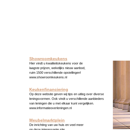
Showroomkeukens
Hier vindt u kwaliteitskeukens voor de
laagste prijzen, wekelijks nieuw aanbod,
ruim 1500 verschillende opstellingen!
www.showroomkeukens.nl
Keukenfinanciering
Op deze website geven wij tips en uitleg over diverse
leningsvormen. Ook vindt u verschillende aanbieders
van leningen die u met elkaar kunt vergelijken.
www.informatieoverleningen.nl
Meubelmarktplein
De inrichting van uw huis en veel meer
op deze interessante site.