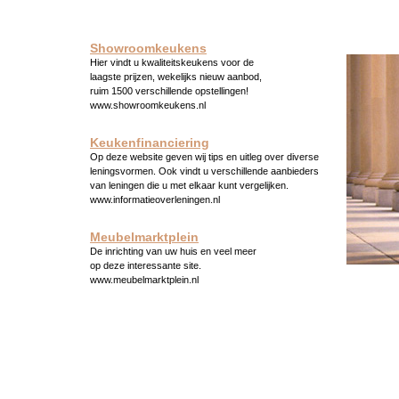
Showroomkeukens
Hier vindt u kwaliteitskeukens voor de
laagste prijzen, wekelijks nieuw aanbod,
ruim 1500 verschillende opstellingen!
www.showroomkeukens.nl
Keukenfinanciering
Op deze website geven wij tips en uitleg over diverse
leningsvormen. Ook vindt u verschillende aanbieders
van leningen die u met elkaar kunt vergelijken.
www.informatieoverleningen.nl
Meubelmarktplein
De inrichting van uw huis en veel meer
op deze interessante site.
www.meubelmarktplein.nl