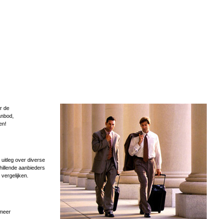
r de
anbod,
en!
uitleg over diverse
hillende aanbieders
 vergelijken.
 meer