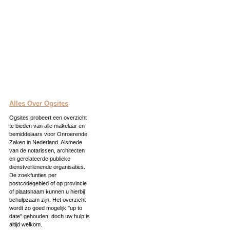
Alles Over Ogsites
Ogsites probeert een overzicht
te bieden van alle makelaar en
bemiddelaars voor Onroerende
Zaken in Nederland. Alsmede
van de notarissen, architecten
en gerelateerde publieke
dienstverlenende organisaties.
De zoekfunties per
postcodegebied of op provincie
of plaatsnaam kunnen u hierbij
behulpzaam zijn. Het overzicht
wordt zo goed mogelijk ''up to
date'' gehouden, doch uw hulp is
altijd welkom.