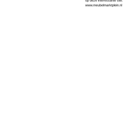
op deze interessante site.
www.meubelmarktplein.nl