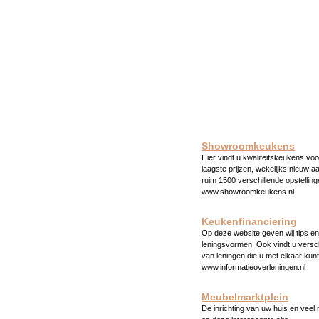
Showroomkeukens
Hier vindt u kwaliteitskeukens voo
laagste prijzen, wekelijks nieuw a
ruim 1500 verschillende opstelling
www.showroomkeukens.nl
Keukenfinanciering
Op deze website geven wij tips en 
leningsvormen. Ook vindt u versc
van leningen die u met elkaar kunt
www.informatieoverleningen.nl
Meubelmarktplein
De inrichting van uw huis en veel