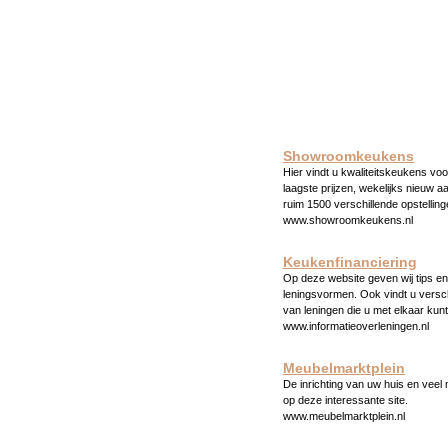
Showroomkeukens
Hier vindt u kwaliteitskeukens voo
laagste prijzen, wekelijks nieuw a
ruim 1500 verschillende opstelling
www.showroomkeukens.nl
Keukenfinanciering
Op deze website geven wij tips en 
leningsvormen. Ook vindt u versc
van leningen die u met elkaar kunt
www.informatieoverleningen.nl
Meubelmarktplein
De inrichting van uw huis en veel
op deze interessante site.
www.meubelmarktplein.nl