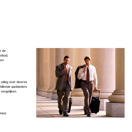
r de
anbod,
en!
uitleg over diverse
hillende aanbieders
 vergelijken.
 meer