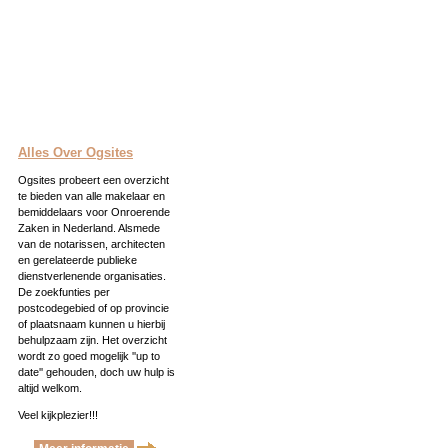
Alles Over Ogsites
Ogsites probeert een overzicht
te bieden van alle makelaar en
bemiddelaars voor Onroerende
Zaken in Nederland. Alsmede
van de notarissen, architecten
en gerelateerde publieke
dienstverlenende organisaties.
De zoekfunties per
postcodegebied of op provincie
of plaatsnaam kunnen u hierbij
behulpzaam zijn. Het overzicht
wordt zo goed mogelijk ''up to
date'' gehouden, doch uw hulp is
altijd welkom.
Veel kijkplezier!!!