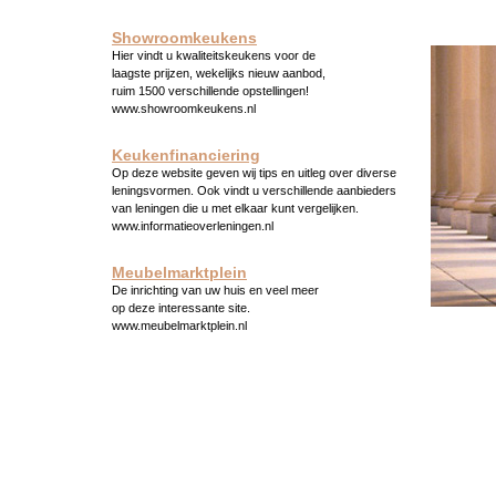
Showroomkeukens
Hier vindt u kwaliteitskeukens voor de
laagste prijzen, wekelijks nieuw aanbod,
ruim 1500 verschillende opstellingen!
www.showroomkeukens.nl
Keukenfinanciering
Op deze website geven wij tips en uitleg over diverse
leningsvormen. Ook vindt u verschillende aanbieders
van leningen die u met elkaar kunt vergelijken.
www.informatieoverleningen.nl
Meubelmarktplein
De inrichting van uw huis en veel meer
op deze interessante site.
www.meubelmarktplein.nl