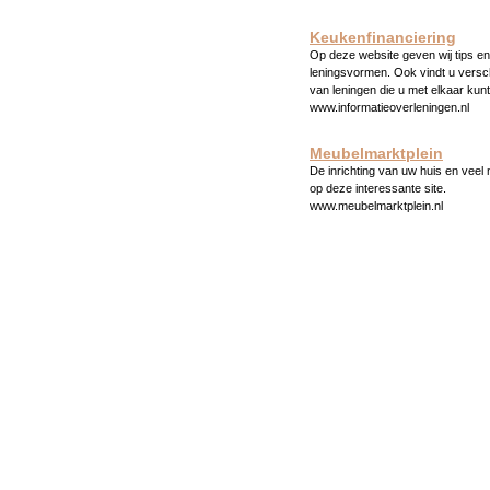
Keukenfinanciering
Op deze website geven wij tips en 
leningsvormen. Ook vindt u versc
van leningen die u met elkaar kunt
www.informatieoverleningen.nl
Meubelmarktplein
De inrichting van uw huis en veel
op deze interessante site.
www.meubelmarktplein.nl