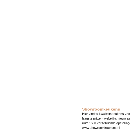
Showroomkeukens
Hier vindt u kwaliteitskeukens voo
laagste prijzen, wekelijks nieuw a
ruim 1500 verschillende opstelling
www.showroomkeukens.nl