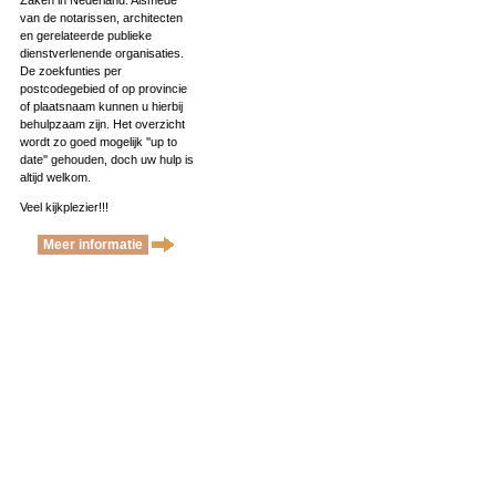
Zaken in Nederland. Alsmede
van de notarissen, architecten
en gerelateerde publieke
dienstverlenende organisaties.
De zoekfunties per
postcodegebied of op provincie
of plaatsnaam kunnen u hierbij
behulpzaam zijn. Het overzicht
wordt zo goed mogelijk ''up to
date'' gehouden, doch uw hulp is
altijd welkom.
Veel kijkplezier!!!
Meer informatie