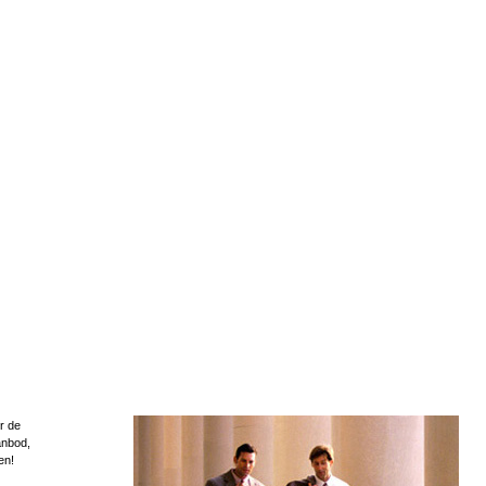
r de
anbod,
en!