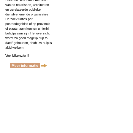
Zaken in Nederland. Alsmede
van de notarissen, architecten
en gerelateerde publieke
dienstverlenende organisaties.
De zoekfunties per
postcodegebied of op provincie
of plaatsnaam kunnen u hierbij
behulpzaam zijn. Het overzicht
wordt zo goed mogelijk ''up to
date'' gehouden, doch uw hulp is
altijd welkom.
Veel kijkplezier!!!
Meer informatie