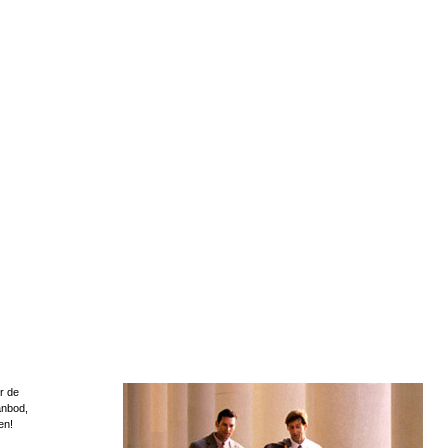
r de
anbod,
en!