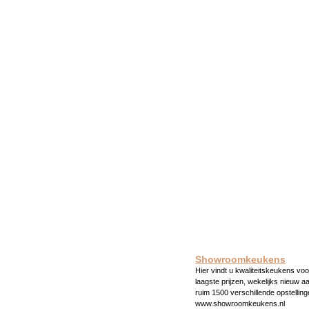
Showroomkeukens
Hier vindt u kwaliteitskeukens voo
laagste prijzen, wekelijks nieuw a
ruim 1500 verschillende opstelling
www.showroomkeukens.nl