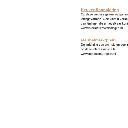
Keukenfinanciering
Op deze website geven wij tips en 
leningsvormen. Ook vindt u versc
van leningen die u met elkaar kunt
www.informatieoverleningen.nl
Meubelmarktplein
De inrichting van uw huis en veel
op deze interessante site.
www.meubelmarktplein.nl