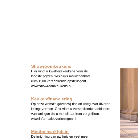
Showroomkeukens
Hier vindt u kwaliteitskeukens voor de
laagste prijzen, wekelijks nieuw aanbod,
ruim 1500 verschillende opstellingen!
www.showroomkeukens.nl
Keukenfinanciering
Op deze website geven wij tips en uitleg over diverse
leningsvormen. Ook vindt u verschillende aanbieders
van leningen die u met elkaar kunt vergelijken.
www.informatieoverleningen.nl
Meubelmarktplein
De inrichting van uw huis en veel meer