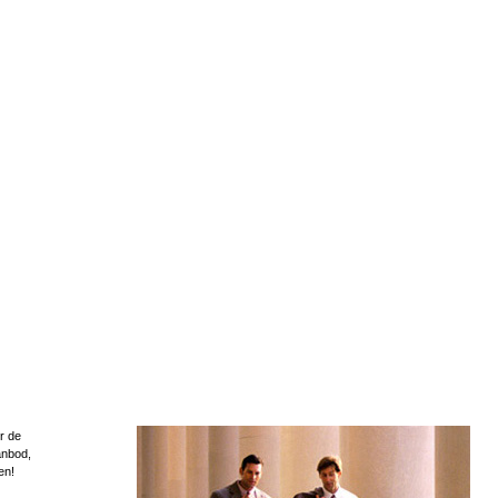
r de
anbod,
en!