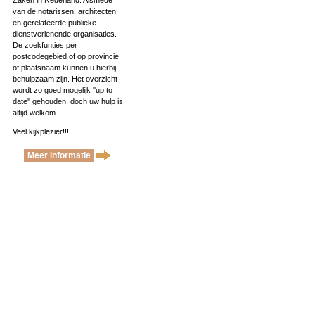
Zaken in Nederland. Alsmede
van de notarissen, architecten
en gerelateerde publieke
dienstverlenende organisaties.
De zoekfunties per
postcodegebied of op provincie
of plaatsnaam kunnen u hierbij
behulpzaam zijn. Het overzicht
wordt zo goed mogelijk ''up to
date'' gehouden, doch uw hulp is
altijd welkom.
Veel kijkplezier!!!
Meer informatie