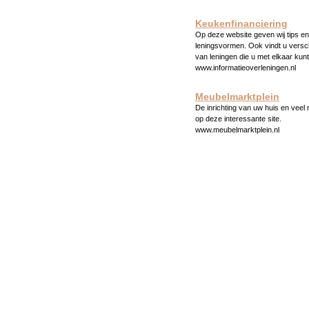
Keukenfinanciering
Op deze website geven wij tips en 
leningsvormen. Ook vindt u versc
van leningen die u met elkaar kunt
www.informatieoverleningen.nl
Meubelmarktplein
De inrichting van uw huis en veel
op deze interessante site.
www.meubelmarktplein.nl