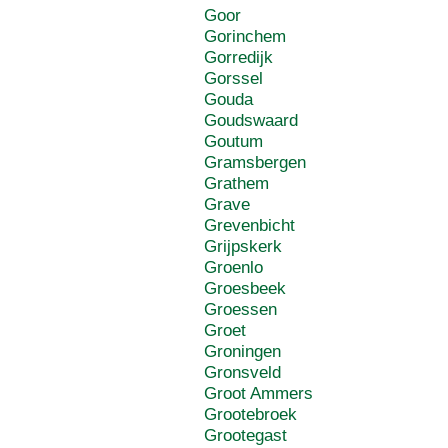
Goor
Gorinchem
Gorredijk
Gorssel
Gouda
Goudswaard
Goutum
Gramsbergen
Grathem
Grave
Grevenbicht
Grijpskerk
Groenlo
Groesbeek
Groessen
Groet
Groningen
Gronsveld
Groot Ammers
Grootebroek
Grootegast