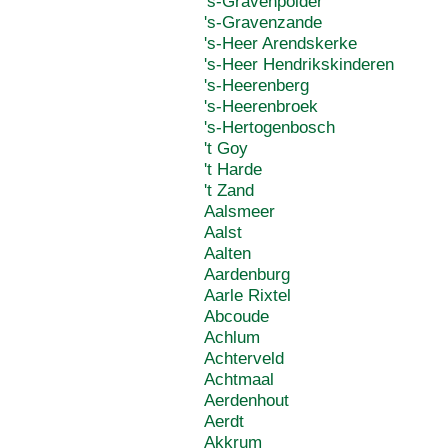
's-Gravenpolder
's-Gravenzande
's-Heer Arendskerke
's-Heer Hendrikskinderen
's-Heerenberg
's-Heerenbroek
's-Hertogenbosch
't Goy
't Harde
't Zand
Aalsmeer
Aalst
Aalten
Aardenburg
Aarle Rixtel
Abcoude
Achlum
Achterveld
Achtmaal
Aerdenhout
Aerdt
Akkrum