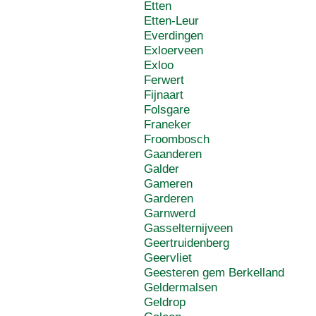
Etten
Etten-Leur
Everdingen
Exloerveen
Exloo
Ferwert
Fijnaart
Folsgare
Franeker
Froombosch
Gaanderen
Galder
Gameren
Garderen
Garnwerd
Gasselternijveen
Geertruidenberg
Geervliet
Geesteren gem Berkelland
Geldermalsen
Geldrop