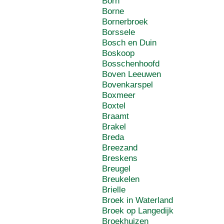
Born
Borne
Bornerbroek
Borssele
Bosch en Duin
Boskoop
Bosschenhoofd
Boven Leeuwen
Bovenkarspel
Boxmeer
Boxtel
Braamt
Brakel
Breda
Breezand
Breskens
Breugel
Breukelen
Brielle
Broek in Waterland
Broek op Langedijk
Broekhuizen