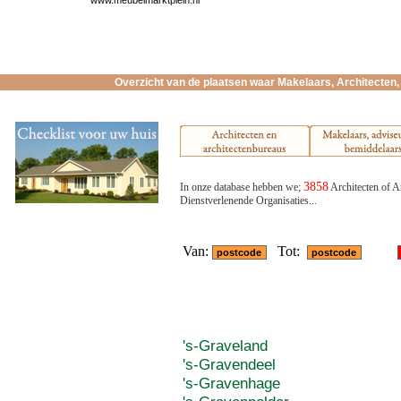
www.meubelmarktplein.nl
Overzicht van de plaatsen waar Makelaars, Architecten, 
3858
In onze database hebben we;
Architecten of A
Dienstverlenende Organisaties...
Van:
Tot:
's-Graveland
's-Gravendeel
's-Gravenhage