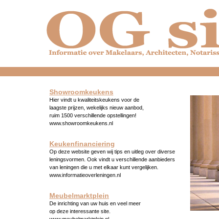
dfdfdfdfdfdfdfdfd
Showroomkeukens
Hier vindt u kwaliteitskeukens voor de
laagste prijzen, wekelijks nieuw aanbod,
ruim 1500 verschillende opstellingen!
www.showroomkeukens.nl
Keukenfinanciering
Op deze website geven wij tips en uitleg over diverse
leningsvormen. Ook vindt u verschillende aanbieders
van leningen die u met elkaar kunt vergelijken.
www.informatieoverleningen.nl
Meubelmarktplein
De inrichting van uw huis en veel meer
op deze interessante site.